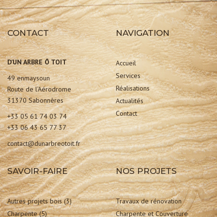
CONTACT
NAVIGATION
D’UN ARBRE Ô TOIT
Accueil
Services
49 enmaysoun
Réalisations
Route de l’Aérodrome
31370 Sabonnères
Actualités
Contact
+33 05 61 74 03 74
+33 06 43 65 77 37
contact@dunarbreotoit.fr
SAVOIR-FAIRE
NOS PROJETS
Autres projets bois
(3)
Travaux de rénovation
Charpente
(5)
Charpente et Couverture