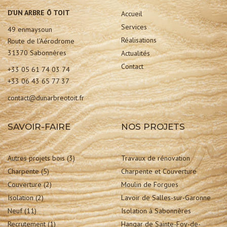
D’UN ARBRE Ô TOIT
Accueil
Services
49 enmaysoun
Réalisations
Route de l’Aérodrome
31370 Sabonnères
Actualités
Contact
+33 05 61 74 03 74
+33 06 43 65 77 37
contact@dunarbreotoit.fr
SAVOIR-FAIRE
NOS PROJETS
Autres projets bois
(3)
Travaux de rénovation
Charpente
(5)
Charpente et Couverture
Couverture
(2)
Moulin de Forgues
Isolation
(2)
Lavoir de Salles-sur-Garonne
Neuf
(11)
Isolation à Sabonnères
Recrutement
(1)
Hangar de Sainte-Foy-de-